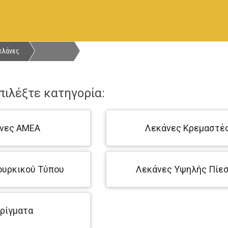
ελάνες
Λεκάνες
ιλέξτε κατηγορία:
νες ΑΜΕΑ
Λεκάνες Κρεμαστέ
ουρκικού Τύπου
Λεκάνες Υψηλής Πίε
ρίγματα