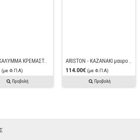
FORTE ΚΑΛΥΜΜΑ ΚΡΕΜΑΣΤΗΣ HUIDA ΑΝΤΑΛ/ΚΟ
ARISTON - ΚΑΖΑΝΑΚΙ μαυρo ματ ΜΕ ΜΗΧ/ΣΜΟ - HUIDA
€
114.00€
(με Φ.Π.Α)
(με Φ.Π.Α)
Προβολή
Προβολή
Σ