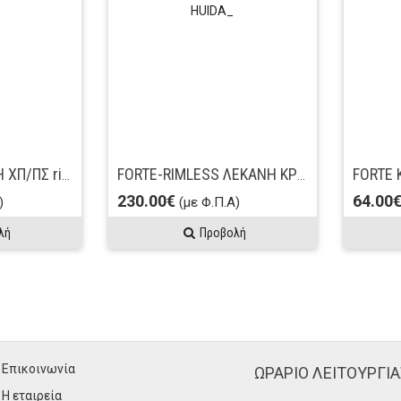
ARISTON - ΛΕΚΑΝΗ ΧΠ/ΠΣ rimless ΣΧΕΤΗ - HUIDA
FORTE-RIMLESS ΛΕΚΑΝΗ ΚΡΕΜΑΣΤΗ ΜΕ ΚΑΛΥΜΜΑ - HUIDA_
230.00€
64.00
)
(με Φ.Π.Α)
λή
Προβολή
Επικοινωνία
ΩΡΑΡΙΟ ΛΕΙΤΟΥΡΓΙΑ
Η εταιρεία