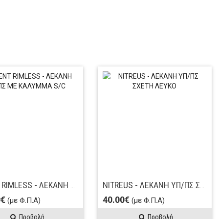
ORIENT RIMLESS - ΛΕΚΑΝΗ ΧΠ/ΠΣ ΜΕ ΚΑΛΥΜΜΑ S/C
NITREUS - ΛΕΚΑΝΗ ΥΠ/ΠΣ ΣΧΕΤΗ ΛΕΥΚO
0€
40.00€
(με Φ.Π.Α)
(με Φ.Π.Α)
Προβολή
Προβολή