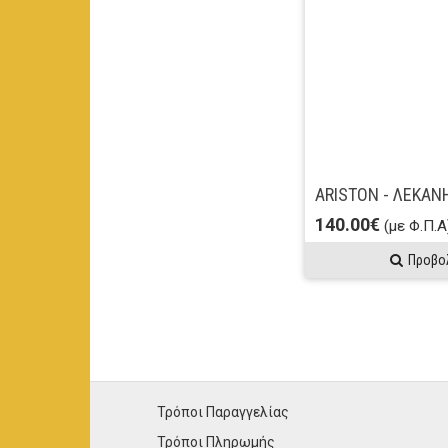
140.00€
(με Φ.Π.Α
Προβο
Τρόποι Παραγγελίας
Τρόποι Πληρωμής