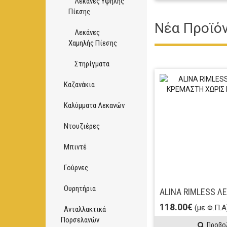
Λεκάνες Υψηλής
Πίεσης
Νέα Προϊό
Λεκάνες
Χαμηλής Πίεσης
Στηρίγματα
Καζανάκια
Καλύμματα Λεκανών
Ντουζιέρες
Μπιντέ
Γούρνες
Ουρητήρια
118.00€
(με Φ.Π.Α
Ανταλλακτικά
Πορσελανών
Προβο