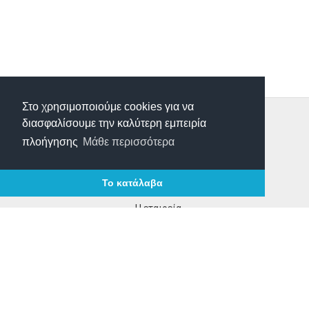
Στο χρησιμοποιούμε cookies για να
Τρόποι Παραγγελίας
διασφαλίσουμε την καλύτερη εμπειρία
Τρόποι Πληρωμής
πλοήγησης
Μάθε περισσότερα
Τρόποι Αποστολής
Επιστροφές Προιόντων
Το κατάλαβα
Επικοινωνία
Η εταιρεία
Τα νέα μας
Οροι χρήσης
ΩΡΑΡΙΟ ΛΕΙΤΟΥΡΓΙΑΣ