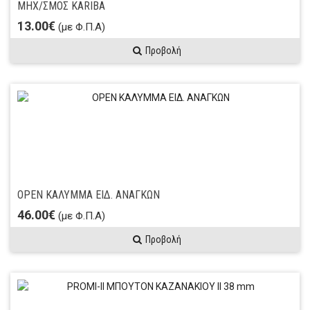
ΜΗΧ/ΣΜΟΣ KARIBA
13.00€
(με Φ.Π.Α)
Προβολή
OPEN ΚΑΛΥΜΜΑ ΕΙΔ. ΑΝAΓΚΩΝ
46.00€
(με Φ.Π.Α)
Προβολή